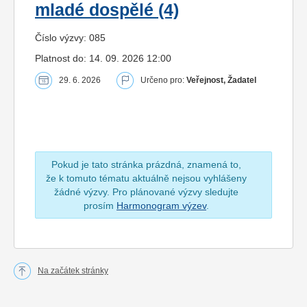
mladé dospělé (4)
Číslo výzvy: 085
Platnost do: 14. 09. 2026 12:00
29. 6. 2026
Určeno pro:
Veřejnost, Žadatel
Pokud je tato stránka prázdná, znamená to,
že k tomuto tématu aktuálně nejsou vyhlášeny
žádné výzvy. Pro plánované výzvy sledujte
prosím
Harmonogram výzev
.
Na začátek stránky