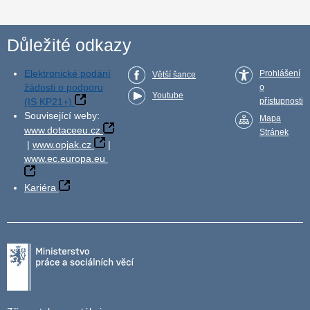
Důležité odkazy
Elektronické podání
Prohlášení
Větší šance
žádosti o podporu
o
Youtube
(IS KP21+)
přístupnosti
Související weby:
Mapa
www.dotaceeu.cz
Stránek
|
www.opjak.cz
|
www.ec.europa.eu
Kariéra