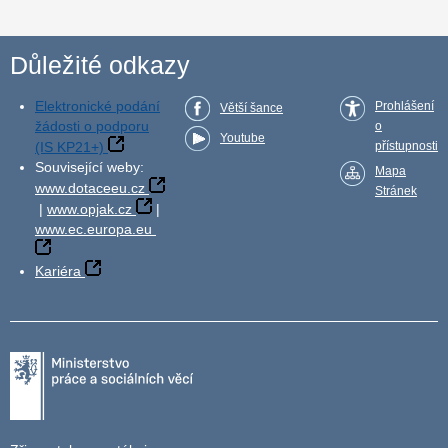
Důležité odkazy
Elektronické podání
Prohlášení
Větší šance
žádosti o podporu
o
Youtube
(IS KP21+)
přístupnosti
Související weby:
Mapa
www.dotaceeu.cz
Stránek
|
www.opjak.cz
|
www.ec.europa.eu
Kariéra