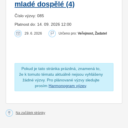
mladé dospělé (4)
Číslo výzvy: 085
Platnost do: 14. 09. 2026 12:00
29. 6. 2026
Určeno pro:
Veřejnost, Žadatel
Pokud je tato stránka prázdná, znamená to,
že k tomuto tématu aktuálně nejsou vyhlášeny
žádné výzvy. Pro plánované výzvy sledujte
prosím
Harmonogram výzev
.
Na začátek stránky