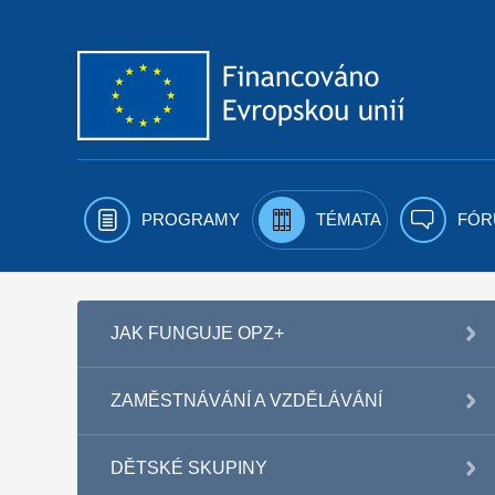
Přejít k obsahu
PROGRAMY
TÉMATA
FÓR
JAK FUNGUJE OPZ+
ZAMĚSTNÁVÁNÍ A VZDĚLÁVÁNÍ
DĚTSKÉ SKUPINY