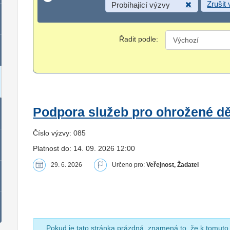
Zrušit
Probíhající výzvy
Řadit podle:
Podpora služeb pro ohrožené dět
Číslo výzvy: 085
Platnost do: 14. 09. 2026 12:00
29. 6. 2026
Určeno pro:
Veřejnost, Žadatel
Pokud je tato stránka prázdná, znamená to, že k tomuto