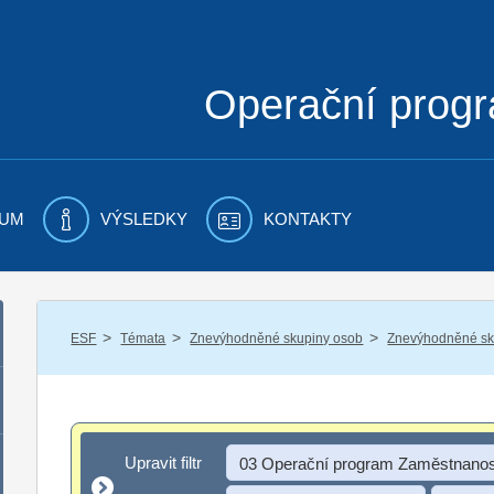
Operační prog
UM
VÝSLEDKY
KONTAKTY
/
/
/
ESF
Témata
Znevýhodněné skupiny osob
Znevýhodněné sku
Upravit filtr
Upravit filtr
03 Operační program Zaměstnanos