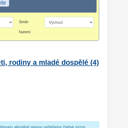
 vše
Směr
řazení:
i, rodiny a mladé dospělé (4)
 tématu aktuálně nejsou vyhlášeny žádné výzvy.