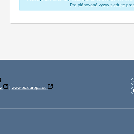
Pro plánované výzvy sledujte pr
z
|
www.ec.europa.eu