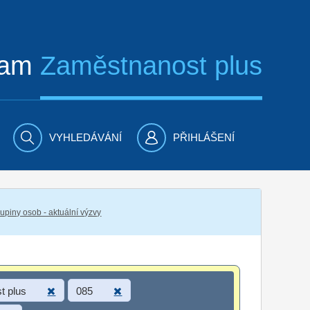
ram
Zaměstnanost plus
VYHLEDÁVÁNÍ
PŘIHLÁŠENÍ
piny osob - aktuální výzvy
t plus
085