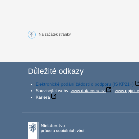
Na začátek stránky
Důležité odkazy
Elektronické podání žádosti o podporu (IS KP21+)
Související weby:
www.dotaceeu.cz
|
www.opjak.c
Kariéra