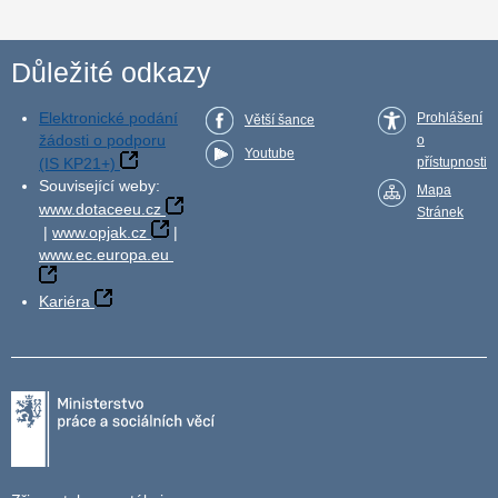
Důležité odkazy
Elektronické podání
Prohlášení
Větší šance
žádosti o podporu
o
Youtube
(IS KP21+)
přístupnosti
Související weby:
Mapa
www.dotaceeu.cz
Stránek
|
www.opjak.cz
|
www.ec.europa.eu
Kariéra