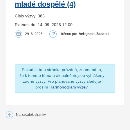
mladé dospělé (4)
Číslo výzvy: 085
Platnost do: 14. 09. 2026 12:00
29. 6. 2026
Určeno pro:
Veřejnost, Žadatel
Pokud je tato stránka prázdná, znamená to,
že k tomuto tématu aktuálně nejsou vyhlášeny
žádné výzvy. Pro plánované výzvy sledujte
prosím
Harmonogram výzev
.
Na začátek stránky