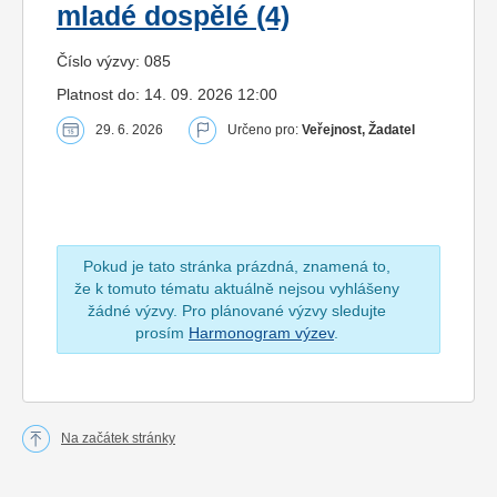
mladé dospělé (4)
Číslo výzvy: 085
Platnost do: 14. 09. 2026 12:00
29. 6. 2026
Určeno pro:
Veřejnost, Žadatel
Pokud je tato stránka prázdná, znamená to,
že k tomuto tématu aktuálně nejsou vyhlášeny
žádné výzvy. Pro plánované výzvy sledujte
prosím
Harmonogram výzev
.
Na začátek stránky