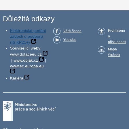
Důležité odkazy
Elektronické podání
Prohlášení
Větší šance
žádosti o podporu
o
Youtube
(IS KP21+)
přístupnosti
Související weby:
Mapa
www.dotaceeu.cz
Stránek
|
www.opjak.cz
|
www.ec.europa.eu
Kariéra