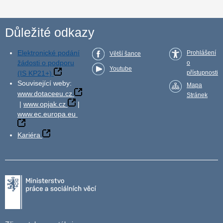
Důležité odkazy
Elektronické podání
Prohlášení
Větší šance
žádosti o podporu
o
Youtube
(IS KP21+)
přístupnosti
Související weby:
Mapa
www.dotaceeu.cz
Stránek
|
www.opjak.cz
|
www.ec.europa.eu
Kariéra