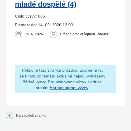
mladé dospělé (4)
Číslo výzvy: 085
Platnost do: 14. 09. 2026 12:00
29. 6. 2026
Určeno pro:
Veřejnost, Žadatel
Pokud je tato stránka prázdná, znamená to,
že k tomuto tématu aktuálně nejsou vyhlášeny
žádné výzvy. Pro plánované výzvy sledujte
prosím
Harmonogram výzev
.
Na začátek stránky