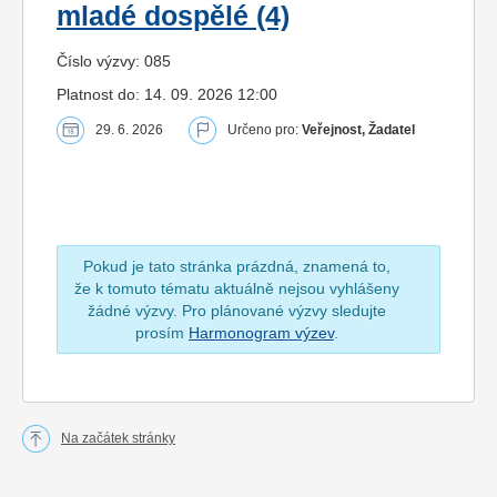
mladé dospělé (4)
Číslo výzvy: 085
Platnost do: 14. 09. 2026 12:00
29. 6. 2026
Určeno pro:
Veřejnost, Žadatel
Pokud je tato stránka prázdná, znamená to,
že k tomuto tématu aktuálně nejsou vyhlášeny
žádné výzvy. Pro plánované výzvy sledujte
prosím
Harmonogram výzev
.
Na začátek stránky