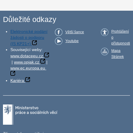
Důležité odkazy
Elektronické podání
Prohlášení
Větší šance
žádosti o podporu
o
Youtube
(IS KP21+)
přístupnosti
Související weby:
Mapa
www.dotaceeu.cz
Stránek
|
www.opjak.cz
|
www.ec.europa.eu
Kariéra