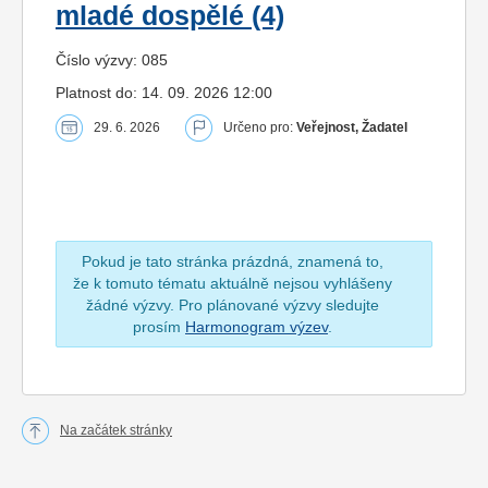
mladé dospělé (4)
Číslo výzvy: 085
Platnost do: 14. 09. 2026 12:00
29. 6. 2026
Určeno pro:
Veřejnost, Žadatel
Pokud je tato stránka prázdná, znamená to,
že k tomuto tématu aktuálně nejsou vyhlášeny
žádné výzvy. Pro plánované výzvy sledujte
prosím
Harmonogram výzev
.
Na začátek stránky