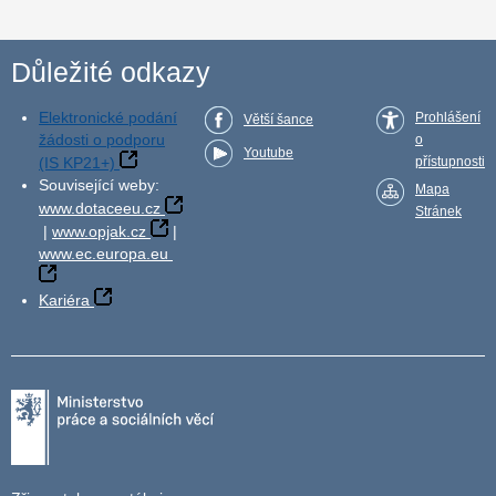
Důležité odkazy
Elektronické podání
Prohlášení
Větší šance
žádosti o podporu
o
Youtube
(IS KP21+)
přístupnosti
Související weby:
Mapa
www.dotaceeu.cz
Stránek
|
www.opjak.cz
|
www.ec.europa.eu
Kariéra