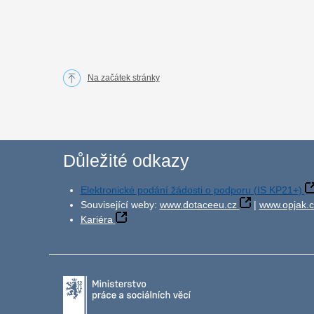
Na začátek stránky
Důležité odkazy
Elektronické podání žádosti o podporu (IS KP21+)
Související weby:
www.dotaceeu.cz
|
www.opjak.c
Kariéra