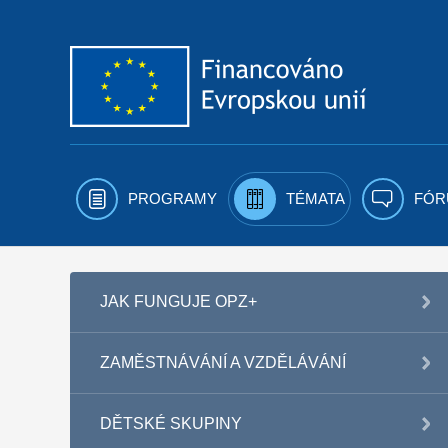
Přejít k obsahu
PROGRAMY
TÉMATA
FÓR
JAK FUNGUJE OPZ+
ZAMĚSTNÁVÁNÍ A VZDĚLÁVÁNÍ
DĚTSKÉ SKUPINY