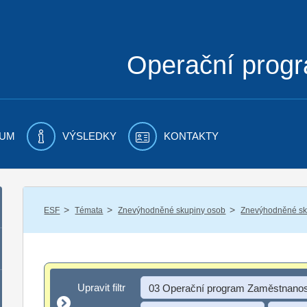
Operační prog
UM
VÝSLEDKY
KONTAKTY
/
/
/
ESF
Témata
Znevýhodněné skupiny osob
Znevýhodněné sku
Upravit filtr
Upravit filtr
03 Operační program Zaměstnanos