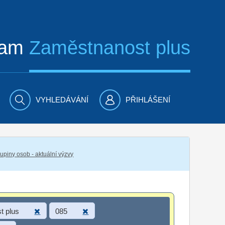
ram
Zaměstnanost plus
VYHLEDÁVÁNÍ
PŘIHLÁŠENÍ
piny osob - aktuální výzvy
t plus
085