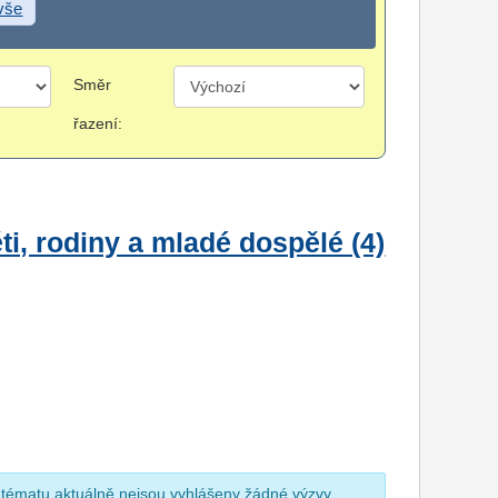
 vše
Směr
řazení:
i, rodiny a mladé dospělé (4)
 tématu aktuálně nejsou vyhlášeny žádné výzvy.