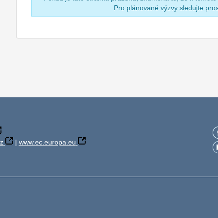
Pro plánované výzvy sledujte pr
z
|
www.ec.europa.eu