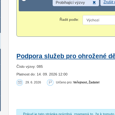
Zrušit
Probíhající výzvy
Řadit podle:
Podpora služeb pro ohrožené dět
Číslo výzvy: 085
Platnost do: 14. 09. 2026 12:00
29. 6. 2026
Určeno pro:
Veřejnost, Žadatel
Pokud je tato stránka prázdná, znamená to, že k tomuto