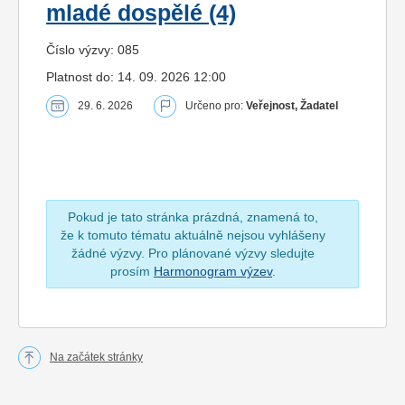
mladé dospělé (4)
Číslo výzvy: 085
Platnost do: 14. 09. 2026 12:00
29. 6. 2026
Určeno pro:
Veřejnost, Žadatel
Pokud je tato stránka prázdná, znamená to,
že k tomuto tématu aktuálně nejsou vyhlášeny
žádné výzvy. Pro plánované výzvy sledujte
prosím
Harmonogram výzev
.
Na začátek stránky