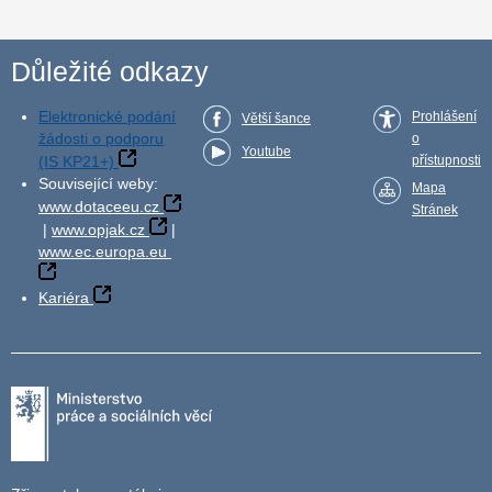
Důležité odkazy
Elektronické podání
Prohlášení
Větší šance
žádosti o podporu
o
Youtube
(IS KP21+)
přístupnosti
Související weby:
Mapa
www.dotaceeu.cz
Stránek
|
www.opjak.cz
|
www.ec.europa.eu
Kariéra