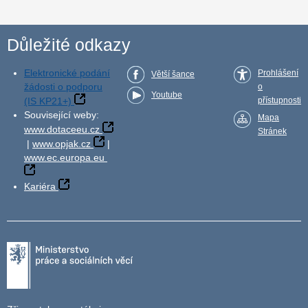
Důležité odkazy
Elektronické podání
Prohlášení
Větší šance
žádosti o podporu
o
Youtube
(IS KP21+)
přístupnosti
Související weby:
Mapa
www.dotaceeu.cz
Stránek
|
www.opjak.cz
|
www.ec.europa.eu
Kariéra