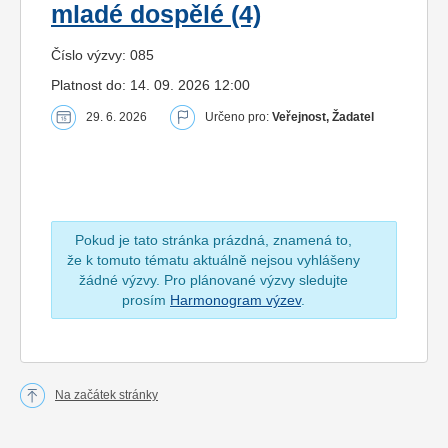
mladé dospělé (4)
Číslo výzvy: 085
Platnost do: 14. 09. 2026 12:00
29. 6. 2026
Určeno pro:
Veřejnost, Žadatel
Pokud je tato stránka prázdná, znamená to,
že k tomuto tématu aktuálně nejsou vyhlášeny
žádné výzvy. Pro plánované výzvy sledujte
prosím
Harmonogram výzev
.
Na začátek stránky