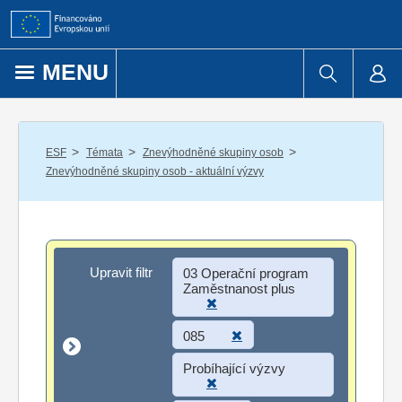
Přejít k obsahu
MENU
/
/
/
ESF
Témata
Znevýhodněné skupiny osob
Znevýhodněné skupiny osob - aktuální výzvy
Upravit filtr
Upravit filtr
03 Operační program
Zaměstnanost plus
085
Probíhající výzvy