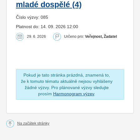
mladé dospělé (4)
Číslo výzvy: 085
Platnost do: 14. 09. 2026 12:00
29. 6. 2026
Určeno pro:
Veřejnost, Žadatel
Pokud je tato stránka prázdná, znamená to,
že k tomuto tématu aktuálně nejsou vyhlášeny
žádné výzvy. Pro plánované výzvy sledujte
prosím
Harmonogram výzev
.
Na začátek stránky