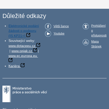
Důležité odkazy
Elektronické podání
Prohlášení
Větší šance
žádosti o podporu
o
Youtube
(IS KP21+)
přístupnosti
Související weby:
Mapa
www.dotaceeu.cz
Stránek
|
www.opjak.cz
|
www.ec.europa.eu
Kariéra