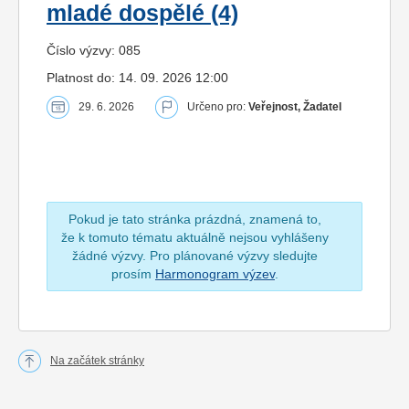
mladé dospělé (4)
Číslo výzvy: 085
Platnost do: 14. 09. 2026 12:00
29. 6. 2026
Určeno pro:
Veřejnost, Žadatel
Pokud je tato stránka prázdná, znamená to,
že k tomuto tématu aktuálně nejsou vyhlášeny
žádné výzvy. Pro plánované výzvy sledujte
prosím
Harmonogram výzev
.
Na začátek stránky