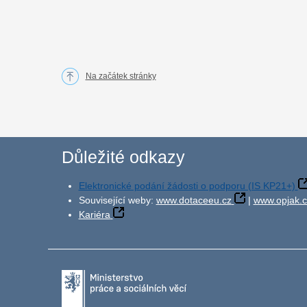
Na začátek stránky
Důležité odkazy
Elektronické podání žádosti o podporu (IS KP21+)
Související weby:
www.dotaceeu.cz
|
www.opjak.c
Kariéra