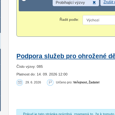
Zrušit
Probíhající výzvy
Řadit podle:
Podpora služeb pro ohrožené dět
Číslo výzvy: 085
Platnost do: 14. 09. 2026 12:00
29. 6. 2026
Určeno pro:
Veřejnost, Žadatel
Pokud je tato stránka prázdná, znamená to, že k tomuto