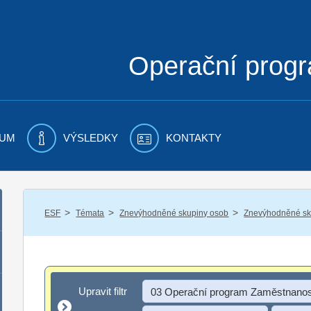
Operační prog
UM
VÝSLEDKY
KONTAKTY
/
/
/
ESF
Témata
Znevýhodněné skupiny osob
Znevýhodněné sku
Upravit filtr
Upravit filtr
03 Operační program Zaměstnanos