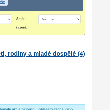
 vše
Směr
řazení:
i, rodiny a mladé dospělé (4)
 tématu aktuálně nejsou vyhlášeny žádné výzvy.