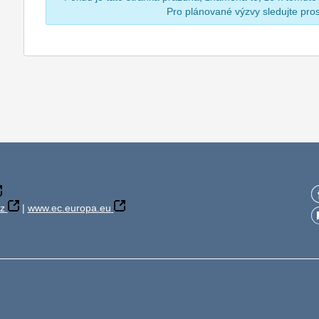
Pro plánované výzvy sledujte pr
z
|
www.ec.europa.eu