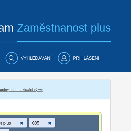
ram
Zaměstnanost plus
VYHLEDÁVÁNÍ
PŘIHLÁŠENÍ
piny osob - aktuální výzvy
t plus
085