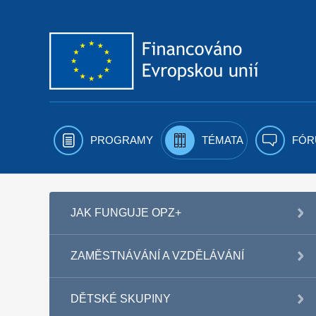
Přejít k obsahu
PROGRAMY
TÉMATA
FÓR
JAK FUNGUJE OPZ+
ZAMĚSTNÁVÁNÍ A VZDĚLÁVÁNÍ
DĚTSKÉ SKUPINY