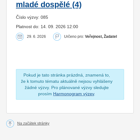
mladé dospělé (4)
Číslo výzvy: 085
Platnost do: 14. 09. 2026 12:00
29. 6. 2026
Určeno pro:
Veřejnost, Žadatel
Pokud je tato stránka prázdná, znamená to,
že k tomuto tématu aktuálně nejsou vyhlášeny
žádné výzvy. Pro plánované výzvy sledujte
prosím
Harmonogram výzev
.
Na začátek stránky