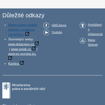
Důležité odkazy
Elektronické podání
Prohlášení
Větší šance
žádosti o podporu
o
Youtube
(IS KP21+)
přístupnosti
Související weby:
Mapa
www.dotaceeu.cz
Stránek
|
www.opjak.cz
|
www.ec.europa.eu
Kariéra