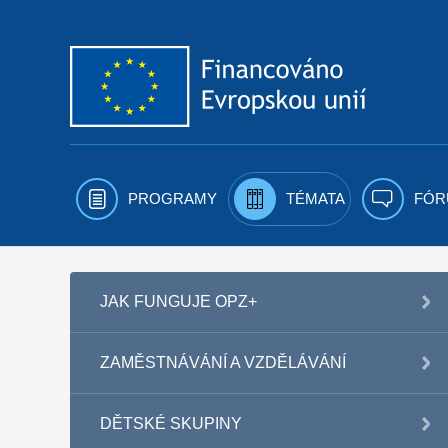
Přejít k obsahu
PROGRAMY
TÉMATA
FÓR
JAK FUNGUJE OPZ+
ZAMĚSTNÁVÁNÍ A VZDĚLÁVÁNÍ
DĚTSKÉ SKUPINY