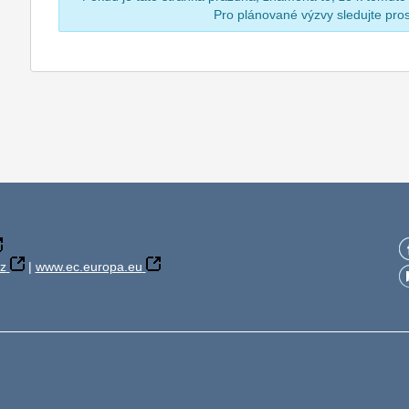
Pro plánované výzvy sledujte pr
z
|
www.ec.europa.eu