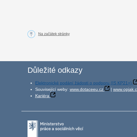
Na začátek stránky
Důležité odkazy
Elektronické podání žádosti o podporu (IS KP21+)
Související weby:
www.dotaceeu.cz
|
www.opjak.c
Kariéra