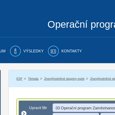
Operační prog
UM
VÝSLEDKY
KONTAKTY
/
/
/
ESF
Témata
Znevýhodněné skupiny osob
Znevýhodněné sku
Upravit filtr
Upravit filtr
03 Operační program Zaměstnanos