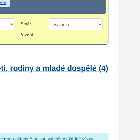
 vše
Směr
řazení:
i, rodiny a mladé dospělé (4)
 tématu aktuálně nejsou vyhlášeny žádné výzvy.