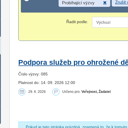
Zrušit
Probíhající výzvy
Řadit podle:
Podpora služeb pro ohrožené dět
Číslo výzvy: 085
Platnost do: 14. 09. 2026 12:00
29. 6. 2026
Určeno pro:
Veřejnost, Žadatel
Pokud je tato stránka prázdná, znamená to, že k tomuto