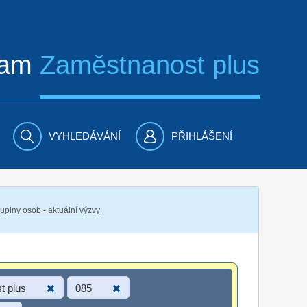
ram
Zaměstnanost plus
VYHLEDÁVÁNÍ
PŘIHLÁŠENÍ
piny osob - aktuální výzvy
t plus
085