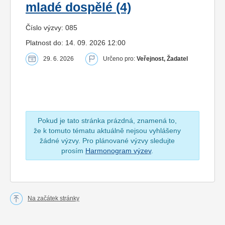
mladé dospělé (4)
Číslo výzvy: 085
Platnost do: 14. 09. 2026 12:00
29. 6. 2026
Určeno pro:
Veřejnost, Žadatel
Pokud je tato stránka prázdná, znamená to,
že k tomuto tématu aktuálně nejsou vyhlášeny
žádné výzvy. Pro plánované výzvy sledujte
prosím
Harmonogram výzev
.
Na začátek stránky