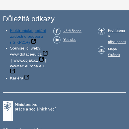
Důležité odkazy
Elektronické podání
Prohlášení
Větší šance
žádosti o podporu
o
Youtube
(IS KP21+)
přístupnosti
Související weby:
Mapa
www.dotaceeu.cz
Stránek
|
www.opjak.cz
|
www.ec.europa.eu
Kariéra