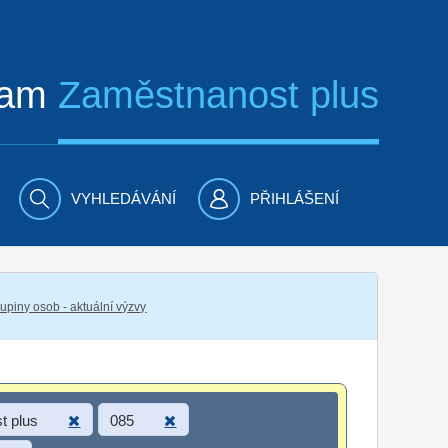
ram
Zaměstnanost plus
VYHLEDÁVÁNÍ
PŘIHLÁŠENÍ
piny osob - aktuální výzvy
t plus
085