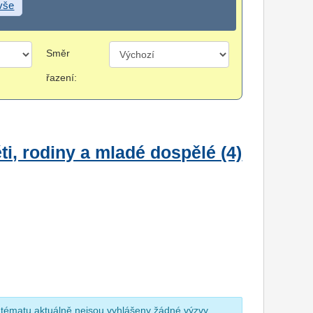
 vše
Směr
řazení:
i, rodiny a mladé dospělé (4)
 tématu aktuálně nejsou vyhlášeny žádné výzvy.