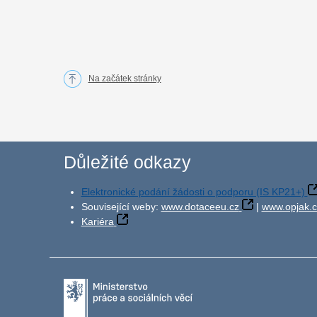
Na začátek stránky
Důležité odkazy
Elektronické podání žádosti o podporu (IS KP21+)
Související weby:
www.dotaceeu.cz
|
www.opjak.c
Kariéra