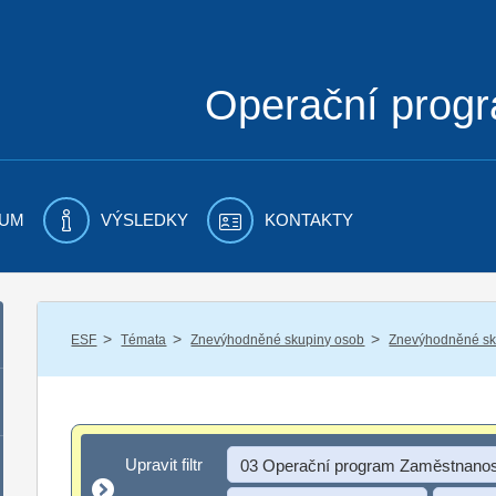
Operační prog
UM
VÝSLEDKY
KONTAKTY
/
/
/
ESF
Témata
Znevýhodněné skupiny osob
Znevýhodněné sku
Upravit filtr
Upravit filtr
03 Operační program Zaměstnanos