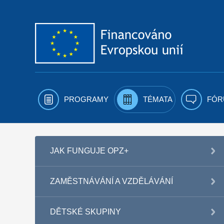
Přejít k obsahu
PROGRAMY
TÉMATA
FÓR
JAK FUNGUJE OPZ+
ZAMĚSTNÁVÁNÍ A VZDĚLÁVÁNÍ
DĚTSKÉ SKUPINY