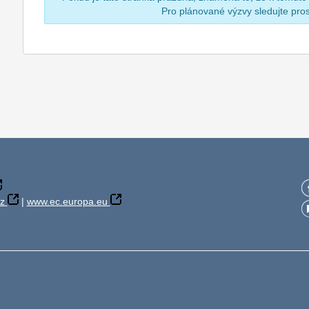
Pro plánované výzvy sledujte pr
z
|
www.ec.europa.eu