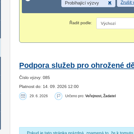
Zrušit
Probíhající výzvy
Řadit podle:
Podpora služeb pro ohrožené dět
Číslo výzvy: 085
Platnost do: 14. 09. 2026 12:00
29. 6. 2026
Určeno pro:
Veřejnost, Žadatel
Pokud je tato stránka prázdná, znamená to, že k tomuto