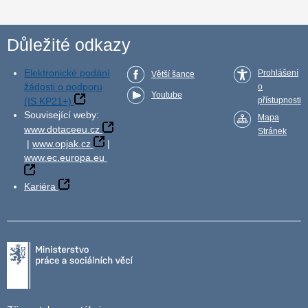
Důležité odkazy
Elektronické podání
Prohlášení
Větší šance
žádosti o podporu
o
Youtube
(IS KP21+)
přístupnosti
Související weby:
Mapa
www.dotaceeu.cz
Stránek
|
www.opjak.cz
|
www.ec.europa.eu
Kariéra