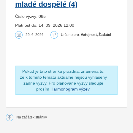
mladé dospělé (4)
Číslo výzvy: 085
Platnost do: 14. 09. 2026 12:00
29. 6. 2026
Určeno pro:
Veřejnost, Žadatel
Pokud je tato stránka prázdná, znamená to,
že k tomuto tématu aktuálně nejsou vyhlášeny
žádné výzvy. Pro plánované výzvy sledujte
prosím
Harmonogram výzev
.
Na začátek stránky