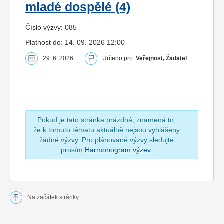
mladé dospělé (4)
Číslo výzvy: 085
Platnost do: 14. 09. 2026 12:00
29. 6. 2026
Určeno pro:
Veřejnost, Žadatel
Pokud je tato stránka prázdná, znamená to,
že k tomuto tématu aktuálně nejsou vyhlášeny
žádné výzvy. Pro plánované výzvy sledujte
prosím
Harmonogram výzev
.
Na začátek stránky