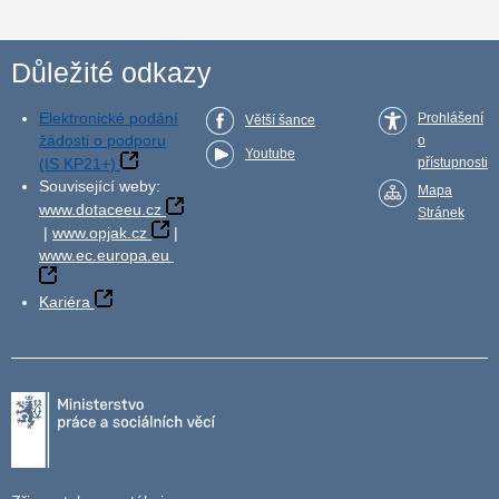
Důležité odkazy
Elektronické podání
Prohlášení
Větší šance
žádosti o podporu
o
Youtube
(IS KP21+)
přístupnosti
Související weby:
Mapa
www.dotaceeu.cz
Stránek
|
www.opjak.cz
|
www.ec.europa.eu
Kariéra