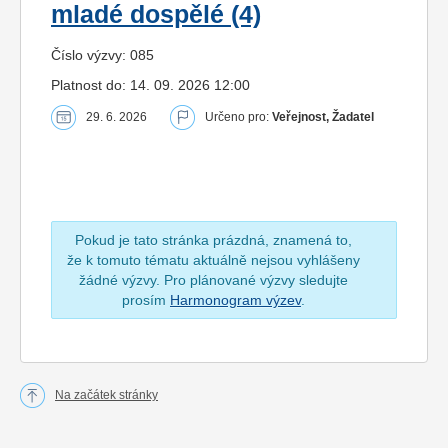
mladé dospělé (4)
Číslo výzvy: 085
Platnost do: 14. 09. 2026 12:00
29. 6. 2026
Určeno pro:
Veřejnost, Žadatel
Pokud je tato stránka prázdná, znamená to,
že k tomuto tématu aktuálně nejsou vyhlášeny
žádné výzvy. Pro plánované výzvy sledujte
prosím
Harmonogram výzev
.
Na začátek stránky