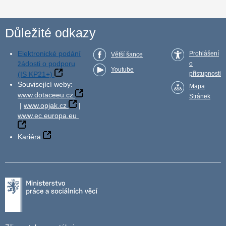
Důležité odkazy
Elektronické podání
Prohlášení
Větší šance
žádosti o podporu
o
Youtube
(IS KP21+)
přístupnosti
Související weby:
Mapa
www.dotaceeu.cz
Stránek
|
www.opjak.cz
|
www.ec.europa.eu
Kariéra