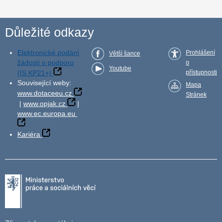
Důležité odkazy
Elektronické podání
Prohlášení
Větší šance
žádosti o podporu
o
Youtube
(IS KP21+)
přístupnosti
Související weby:
Mapa
www.dotaceeu.cz
Stránek
|
www.opjak.cz
|
www.ec.europa.eu
Kariéra