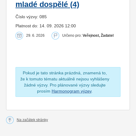
mladé dospělé (4)
Číslo výzvy: 085
Platnost do: 14. 09. 2026 12:00
29. 6. 2026
Určeno pro:
Veřejnost, Žadatel
Pokud je tato stránka prázdná, znamená to,
že k tomuto tématu aktuálně nejsou vyhlášeny
žádné výzvy. Pro plánované výzvy sledujte
prosím
Harmonogram výzev
.
Na začátek stránky