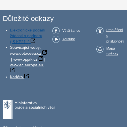
Důležité odkazy
Elektronické podání
Prohlášení
Větší šance
žádosti o podporu
o
Youtube
(IS KP21+)
přístupnosti
Související weby:
Mapa
www.dotaceeu.cz
Stránek
|
www.opjak.cz
|
www.ec.europa.eu
Kariéra