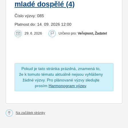
mladé dospělé (4)
Číslo výzvy: 085
Platnost do: 14. 09. 2026 12:00
29. 6. 2026
Určeno pro:
Veřejnost, Žadatel
Pokud je tato stránka prázdná, znamená to,
že k tomuto tématu aktuálně nejsou vyhlášeny
žádné výzvy. Pro plánované výzvy sledujte
prosím
Harmonogram výzev
.
Na začátek stránky