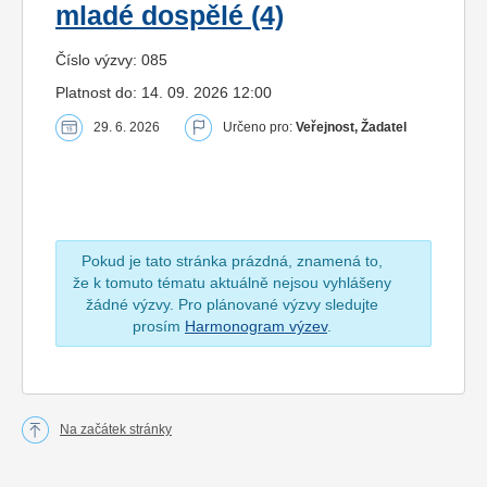
mladé dospělé (4)
Číslo výzvy: 085
Platnost do: 14. 09. 2026 12:00
29. 6. 2026
Určeno pro:
Veřejnost, Žadatel
Pokud je tato stránka prázdná, znamená to,
že k tomuto tématu aktuálně nejsou vyhlášeny
žádné výzvy. Pro plánované výzvy sledujte
prosím
Harmonogram výzev
.
Na začátek stránky