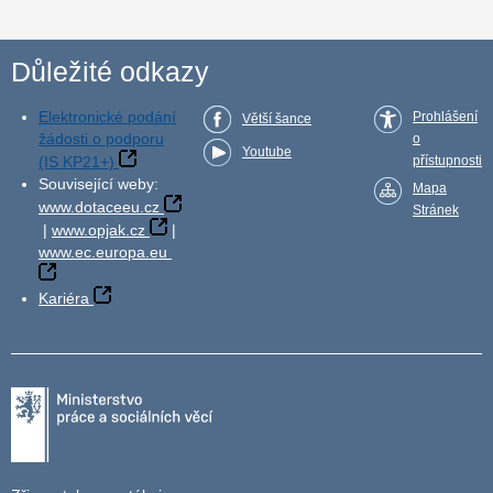
Důležité odkazy
Elektronické podání
Prohlášení
Větší šance
žádosti o podporu
o
Youtube
(IS KP21+)
přístupnosti
Související weby:
Mapa
www.dotaceeu.cz
Stránek
|
www.opjak.cz
|
www.ec.europa.eu
Kariéra