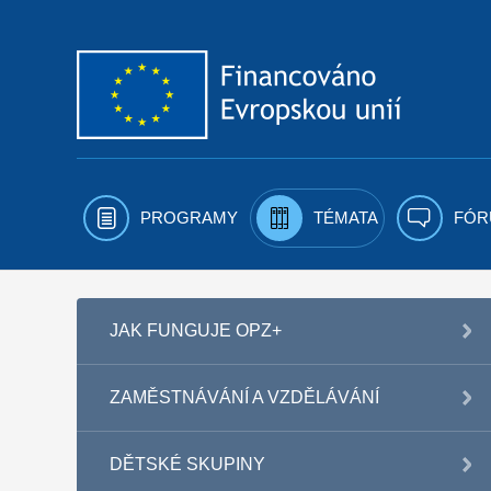
Přejít k obsahu
PROGRAMY
TÉMATA
FÓR
JAK FUNGUJE OPZ+
ZAMĚSTNÁVÁNÍ A VZDĚLÁVÁNÍ
DĚTSKÉ SKUPINY