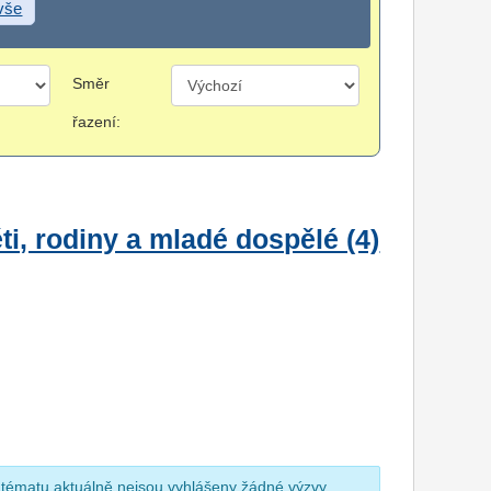
 vše
Směr
řazení:
i, rodiny a mladé dospělé (4)
 tématu aktuálně nejsou vyhlášeny žádné výzvy.