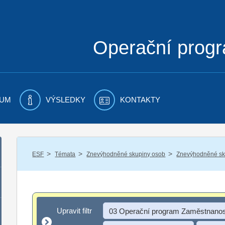
Operační prog
UM
VÝSLEDKY
KONTAKTY
/
/
/
ESF
Témata
Znevýhodněné skupiny osob
Znevýhodněné sku
Upravit filtr
Upravit filtr
03 Operační program Zaměstnanos