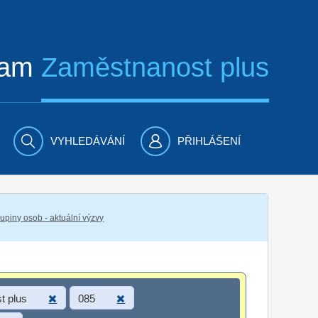
ram
Zaměstnanost plus
VYHLEDÁVÁNÍ
PŘIHLÁŠENÍ
piny osob - aktuální výzvy
t plus
085