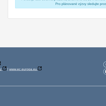
Pro plánované výzvy sledujte pr
z
|
www.ec.europa.eu