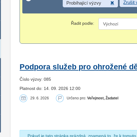
Zrušit
Probíhající výzvy
Řadit podle:
Podpora služeb pro ohrožené dět
Číslo výzvy: 085
Platnost do: 14. 09. 2026 12:00
29. 6. 2026
Určeno pro:
Veřejnost, Žadatel
Pokud je tato stránka prázdná, znamená to, že k tomuto