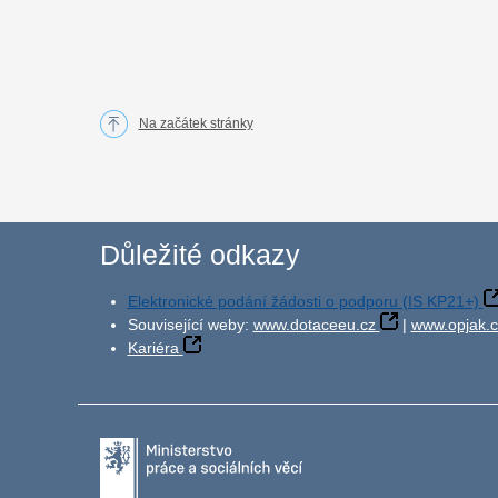
Na začátek stránky
Důležité odkazy
Elektronické podání žádosti o podporu (IS KP21+)
Související weby:
www.dotaceeu.cz
|
www.opjak.c
Kariéra