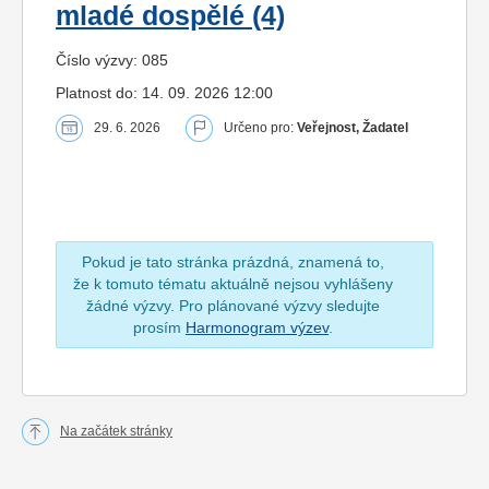
mladé dospělé (4)
Číslo výzvy: 085
Platnost do: 14. 09. 2026 12:00
29. 6. 2026
Určeno pro:
Veřejnost, Žadatel
Pokud je tato stránka prázdná, znamená to,
že k tomuto tématu aktuálně nejsou vyhlášeny
žádné výzvy. Pro plánované výzvy sledujte
prosím
Harmonogram výzev
.
Na začátek stránky