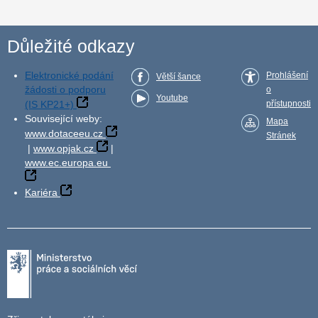
Důležité odkazy
Elektronické podání
Prohlášení
Větší šance
žádosti o podporu
o
Youtube
(IS KP21+)
přístupnosti
Související weby:
Mapa
www.dotaceeu.cz
Stránek
|
www.opjak.cz
|
www.ec.europa.eu
Kariéra