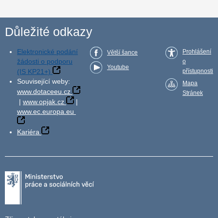
Důležité odkazy
Elektronické podání
Prohlášení
Větší šance
žádosti o podporu
o
Youtube
(IS KP21+)
přístupnosti
Související weby:
Mapa
www.dotaceeu.cz
Stránek
|
www.opjak.cz
|
www.ec.europa.eu
Kariéra