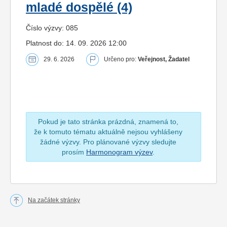
mladé dospělé (4)
Číslo výzvy: 085
Platnost do: 14. 09. 2026 12:00
29. 6. 2026
Určeno pro:
Veřejnost, Žadatel
Pokud je tato stránka prázdná, znamená to,
že k tomuto tématu aktuálně nejsou vyhlášeny
žádné výzvy. Pro plánované výzvy sledujte
prosím
Harmonogram výzev
.
Na začátek stránky