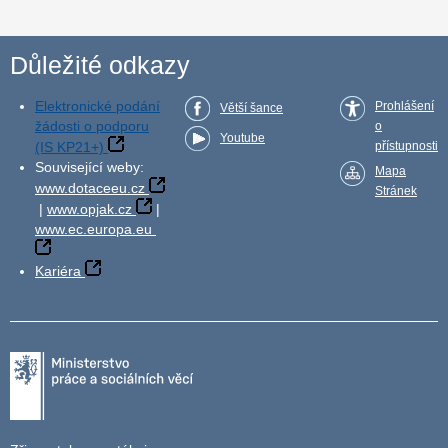
Důležité odkazy
Elektronické podání
Prohlášení
Větší šance
žádosti o podporu
o
Youtube
(IS KP21+)
přístupnosti
Související weby:
Mapa
www.dotaceeu.cz
Stránek
|
www.opjak.cz
|
www.ec.europa.eu
Kariéra