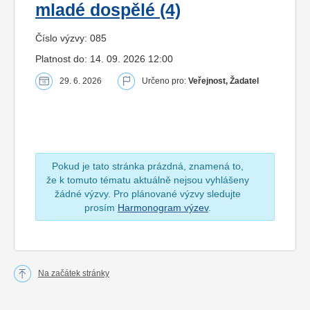
mladé dospělé (4)
Číslo výzvy: 085
Platnost do: 14. 09. 2026 12:00
29. 6. 2026
Určeno pro:
Veřejnost, Žadatel
Pokud je tato stránka prázdná, znamená to,
že k tomuto tématu aktuálně nejsou vyhlášeny
žádné výzvy. Pro plánované výzvy sledujte
prosím
Harmonogram výzev
.
Na začátek stránky