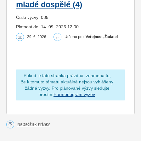
mladé dospělé (4)
Číslo výzvy: 085
Platnost do: 14. 09. 2026 12:00
29. 6. 2026
Určeno pro:
Veřejnost, Žadatel
Pokud je tato stránka prázdná, znamená to,
že k tomuto tématu aktuálně nejsou vyhlášeny
žádné výzvy. Pro plánované výzvy sledujte
prosím
Harmonogram výzev
.
Na začátek stránky