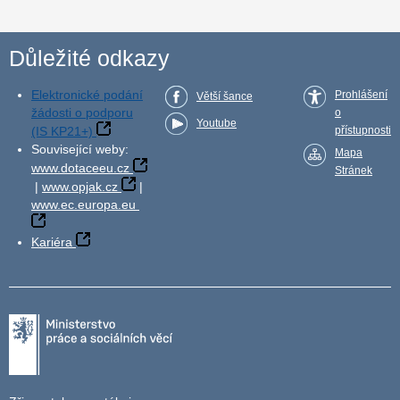
Důležité odkazy
Elektronické podání
Prohlášení
Větší šance
žádosti o podporu
o
Youtube
(IS KP21+)
přístupnosti
Související weby:
Mapa
www.dotaceeu.cz
Stránek
|
www.opjak.cz
|
www.ec.europa.eu
Kariéra