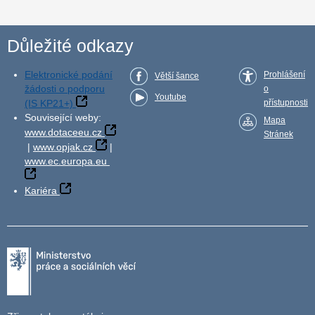
Důležité odkazy
Elektronické podání
Prohlášení
Větší šance
žádosti o podporu
o
Youtube
(IS KP21+)
přístupnosti
Související weby:
Mapa
www.dotaceeu.cz
Stránek
|
www.opjak.cz
|
www.ec.europa.eu
Kariéra