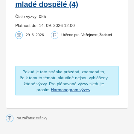
mladé dospělé (4)
Číslo výzvy: 085
Platnost do: 14. 09. 2026 12:00
29. 6. 2026
Určeno pro:
Veřejnost, Žadatel
Pokud je tato stránka prázdná, znamená to,
že k tomuto tématu aktuálně nejsou vyhlášeny
žádné výzvy. Pro plánované výzvy sledujte
prosím
Harmonogram výzev
.
Na začátek stránky