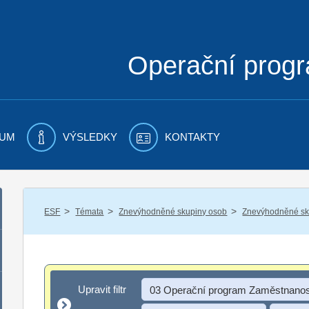
Operační prog
UM
VÝSLEDKY
KONTAKTY
/
/
/
ESF
Témata
Znevýhodněné skupiny osob
Znevýhodněné sku
Upravit filtr
Upravit filtr
03 Operační program Zaměstnanos