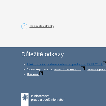
Na začátek stránky
Důležité odkazy
Elektronické podání žádosti o podporu (IS KP21+)
Související weby:
www.dotaceeu.cz
|
www.opjak.c
Kariéra