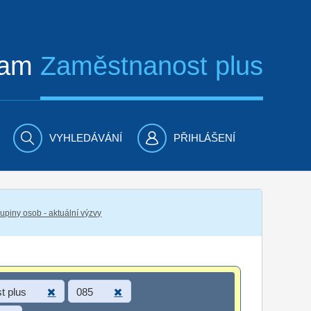
ram
Zaměstnanost plus
VYHLEDÁVÁNÍ
PŘIHLÁŠENÍ
piny osob - aktuální výzvy
t plus
085