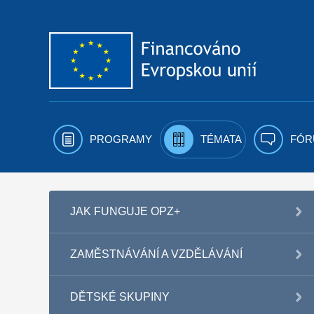
Přejít k obsahu
PROGRAMY
TÉMATA
FÓR
JAK FUNGUJE OPZ+
ZAMĚSTNÁVÁNÍ A VZDĚLÁVÁNÍ
DĚTSKÉ SKUPINY