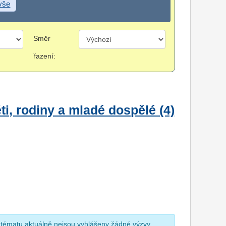
 vše
Směr
řazení:
i, rodiny a mladé dospělé (4)
 tématu aktuálně nejsou vyhlášeny žádné výzvy.