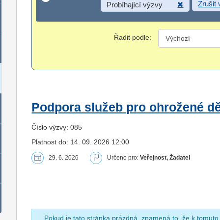
Zrušit
Probíhající výzvy
Řadit podle:
Podpora služeb pro ohrožené dět
Číslo výzvy: 085
Platnost do: 14. 09. 2026 12:00
29. 6. 2026
Určeno pro:
Veřejnost, Žadatel
Pokud je tato stránka prázdná, znamená to, že k tomuto