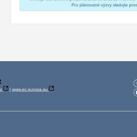
Pro plánované výzvy sledujte pr
z
|
www.ec.europa.eu