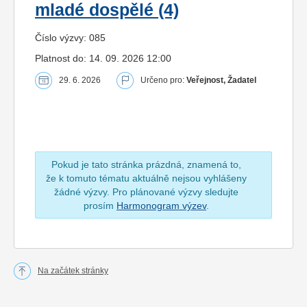
mladé dospělé (4)
Číslo výzvy: 085
Platnost do: 14. 09. 2026 12:00
29. 6. 2026
Určeno pro:
Veřejnost, Žadatel
Pokud je tato stránka prázdná, znamená to,
že k tomuto tématu aktuálně nejsou vyhlášeny
žádné výzvy. Pro plánované výzvy sledujte
prosím
Harmonogram výzev
.
Na začátek stránky