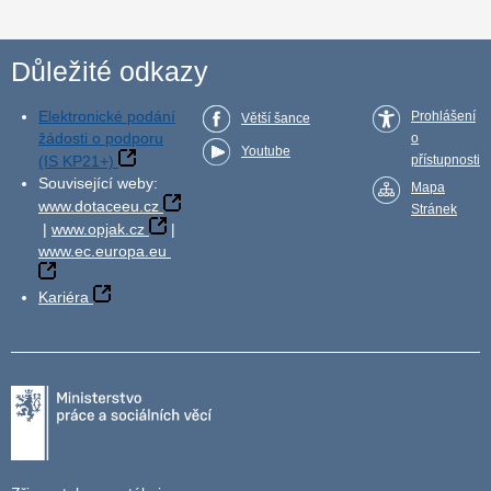
Důležité odkazy
Elektronické podání
Prohlášení
Větší šance
žádosti o podporu
o
Youtube
(IS KP21+)
přístupnosti
Související weby:
Mapa
www.dotaceeu.cz
Stránek
|
www.opjak.cz
|
www.ec.europa.eu
Kariéra