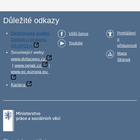
Důležité odkazy
Elektronické podání
Prohlášení
Větší šance
žádosti o podporu
o
Youtube
(IS KP21+)
přístupnosti
Související weby:
Mapa
www.dotaceeu.cz
Stránek
|
www.opjak.cz
|
www.ec.europa.eu
Kariéra