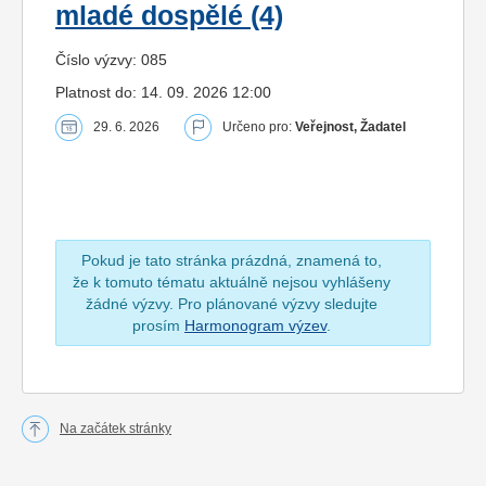
mladé dospělé (4)
Číslo výzvy: 085
Platnost do: 14. 09. 2026 12:00
29. 6. 2026
Určeno pro:
Veřejnost, Žadatel
Pokud je tato stránka prázdná, znamená to,
že k tomuto tématu aktuálně nejsou vyhlášeny
žádné výzvy. Pro plánované výzvy sledujte
prosím
Harmonogram výzev
.
Na začátek stránky