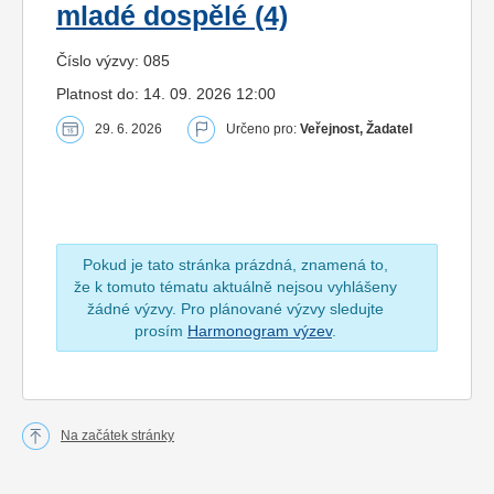
mladé dospělé (4)
Číslo výzvy: 085
Platnost do: 14. 09. 2026 12:00
29. 6. 2026
Určeno pro:
Veřejnost, Žadatel
Pokud je tato stránka prázdná, znamená to,
že k tomuto tématu aktuálně nejsou vyhlášeny
žádné výzvy. Pro plánované výzvy sledujte
prosím
Harmonogram výzev
.
Na začátek stránky