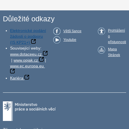
Důležité odkazy
Elektronické podání
Prohlášení
Větší šance
žádosti o podporu
o
Youtube
(IS KP21+)
přístupnosti
Související weby:
Mapa
www.dotaceeu.cz
Stránek
|
www.opjak.cz
|
www.ec.europa.eu
Kariéra