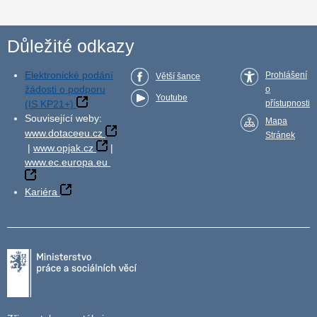
Důležité odkazy
Elektronické podání
Prohlášení
Větší šance
žádosti o podporu
o
Youtube
(IS KP21+)
přístupnosti
Související weby:
Mapa
www.dotaceeu.cz
Stránek
|
www.opjak.cz
|
www.ec.europa.eu
Kariéra