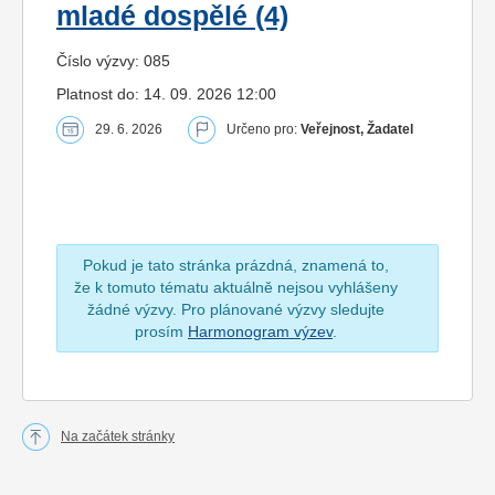
mladé dospělé (4)
Číslo výzvy: 085
Platnost do: 14. 09. 2026 12:00
29. 6. 2026
Určeno pro:
Veřejnost, Žadatel
Pokud je tato stránka prázdná, znamená to,
že k tomuto tématu aktuálně nejsou vyhlášeny
žádné výzvy. Pro plánované výzvy sledujte
prosím
Harmonogram výzev
.
Na začátek stránky