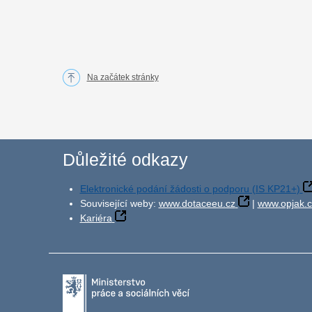
Na začátek stránky
Důležité odkazy
Elektronické podání žádosti o podporu (IS KP21+)
Související weby:
www.dotaceeu.cz
|
www.opjak.c
Kariéra