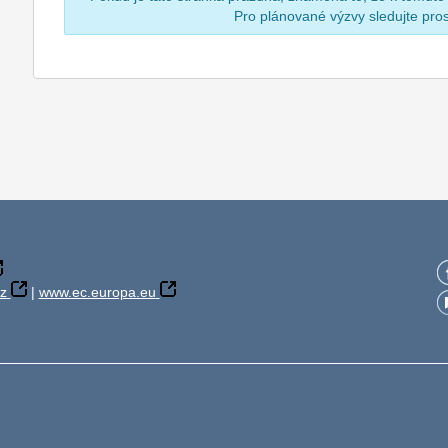
Pro plánované výzvy sledujte pr
z
|
www.ec.europa.eu