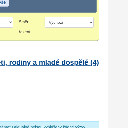
 vše
Směr
řazení:
i, rodiny a mladé dospělé (4)
 tématu aktuálně nejsou vyhlášeny žádné výzvy.