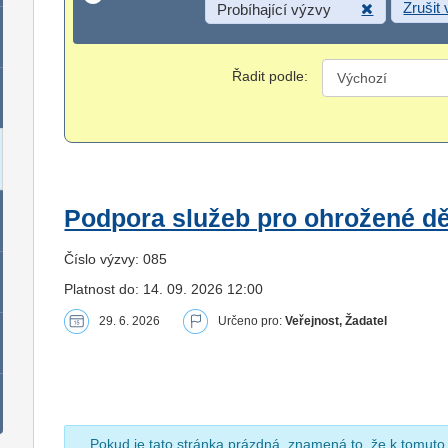
Zrušit
Probíhající výzvy
Řadit podle:
Podpora služeb pro ohrožené dět
Číslo výzvy: 085
Platnost do: 14. 09. 2026 12:00
29. 6. 2026
Určeno pro:
Veřejnost, Žadatel
Pokud je tato stránka prázdná, znamená to, že k tomuto