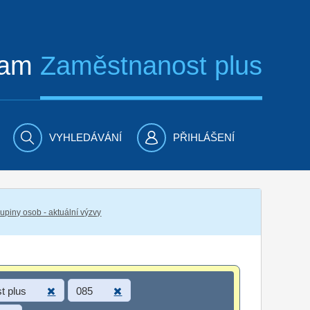
ram
Zaměstnanost plus
VYHLEDÁVÁNÍ
PŘIHLÁŠENÍ
piny osob - aktuální výzvy
t plus
085