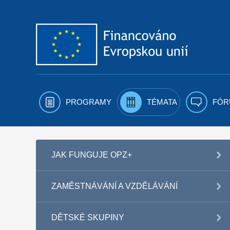
Přejít k obsahu
PROGRAMY
TÉMATA
FÓR
JAK FUNGUJE OPZ+
ZAMĚSTNÁVÁNÍ A VZDĚLÁVÁNÍ
DĚTSKÉ SKUPINY