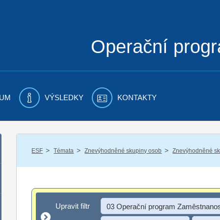
Operační prog
UM
VÝSLEDKY
KONTAKTY
/
/
/
ESF
Témata
Znevýhodněné skupiny osob
Znevýhodněné sku
Upravit filtr
Upravit filtr
03 Operační program Zaměstnanos