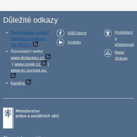
Důležité odkazy
Elektronické podání
Prohlášení
Větší šance
žádosti o podporu
o
Youtube
(IS KP21+)
přístupnosti
Související weby:
Mapa
www.dotaceeu.cz
Stránek
|
www.opjak.cz
|
www.ec.europa.eu
Kariéra