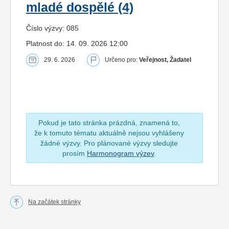
mladé dospělé (4)
Číslo výzvy: 085
Platnost do: 14. 09. 2026 12:00
29. 6. 2026
Určeno pro:
Veřejnost, Žadatel
Pokud je tato stránka prázdná, znamená to,
že k tomuto tématu aktuálně nejsou vyhlášeny
žádné výzvy. Pro plánované výzvy sledujte
prosím
Harmonogram výzev
.
Na začátek stránky