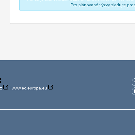
Pro plánované výzvy sledujte pr
z
|
www.ec.europa.eu