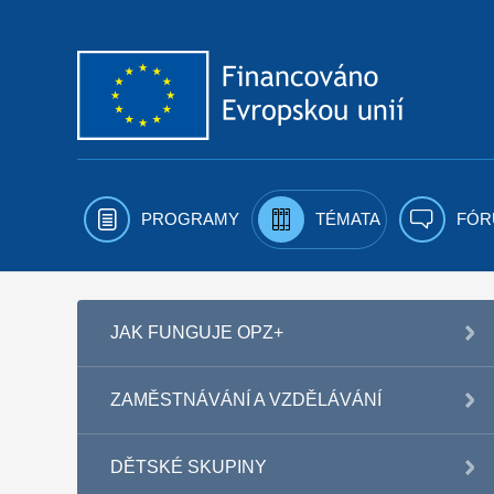
Přejít k obsahu
PROGRAMY
TÉMATA
FÓR
JAK FUNGUJE OPZ+
ZAMĚSTNÁVÁNÍ A VZDĚLÁVÁNÍ
DĚTSKÉ SKUPINY