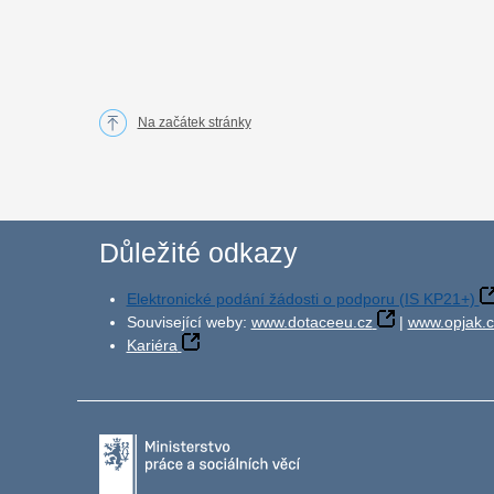
Na začátek stránky
Důležité odkazy
Elektronické podání žádosti o podporu (IS KP21+)
Související weby:
www.dotaceeu.cz
|
www.opjak.c
Kariéra