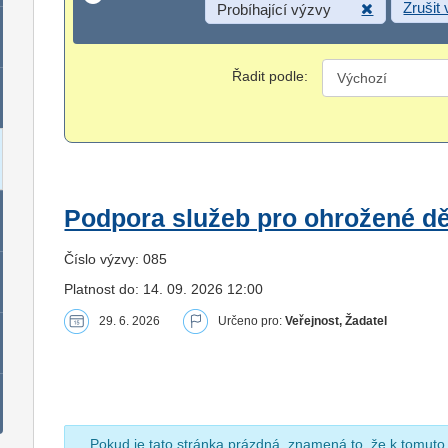
Zrušit
Probíhající výzvy
Řadit podle:
Podpora služeb pro ohrožené dět
Číslo výzvy: 085
Platnost do: 14. 09. 2026 12:00
29. 6. 2026
Určeno pro:
Veřejnost, Žadatel
Pokud je tato stránka prázdná, znamená to, že k tomuto