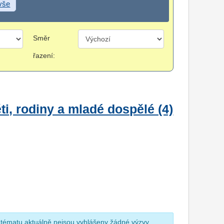
 vše
Směr
řazení:
i, rodiny a mladé dospělé (4)
 tématu aktuálně nejsou vyhlášeny žádné výzvy.