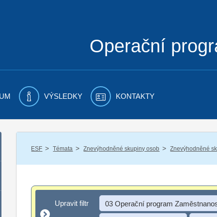
Operační prog
UM
VÝSLEDKY
KONTAKTY
/
/
/
ESF
Témata
Znevýhodněné skupiny osob
Znevýhodněné sku
Upravit filtr
Upravit filtr
03 Operační program Zaměstnanos