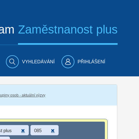
ram
Zaměstnanost plus
VYHLEDÁVÁNÍ
PŘIHLÁŠENÍ
piny osob - aktuální výzvy
t plus
085