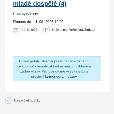
mladé dospělé (4)
Číslo výzvy: 085
Platnost do: 14. 09. 2026 12:00
29. 6. 2026
Určeno pro:
Veřejnost, Žadatel
Pokud je tato stránka prázdná, znamená to,
že k tomuto tématu aktuálně nejsou vyhlášeny
žádné výzvy. Pro plánované výzvy sledujte
prosím
Harmonogram výzev
.
Na začátek stránky