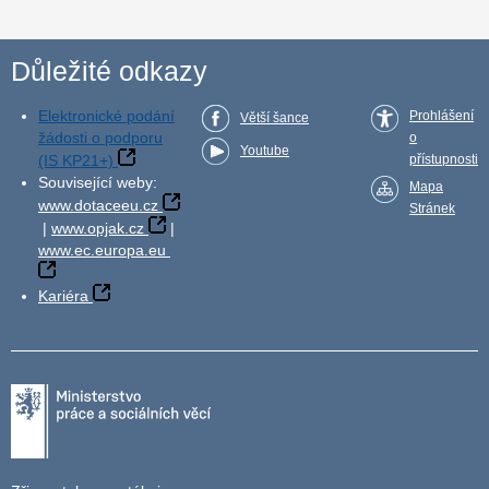
Důležité odkazy
Elektronické podání
Prohlášení
Větší šance
žádosti o podporu
o
Youtube
(IS KP21+)
přístupnosti
Související weby:
Mapa
www.dotaceeu.cz
Stránek
|
www.opjak.cz
|
www.ec.europa.eu
Kariéra