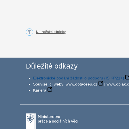
Na začátek stránky
Důležité odkazy
Elektronické podání žádosti o podporu (IS KP21+)
Související weby:
www.dotaceeu.cz
|
www.opjak.c
Kariéra