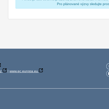
Pro plánované výzvy sledujte pr
z
|
www.ec.europa.eu