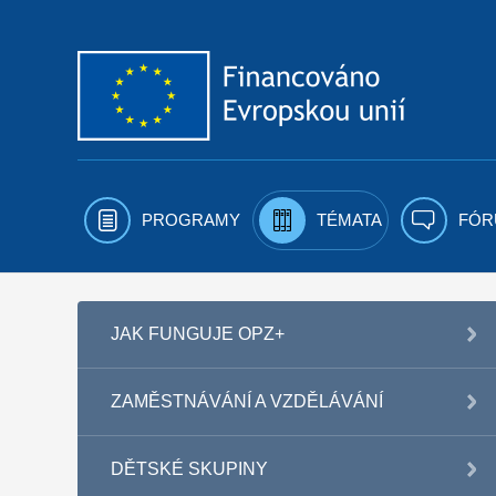
Přejít k obsahu
PROGRAMY
TÉMATA
FÓR
JAK FUNGUJE OPZ+
ZAMĚSTNÁVÁNÍ A VZDĚLÁVÁNÍ
DĚTSKÉ SKUPINY