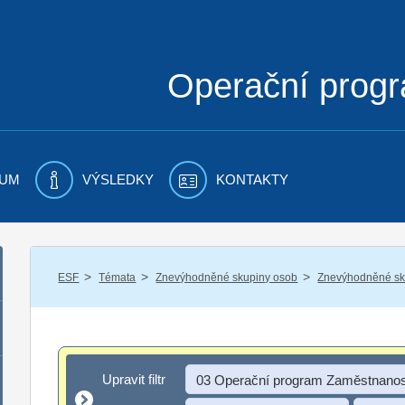
Operační prog
UM
VÝSLEDKY
KONTAKTY
/
/
/
ESF
Témata
Znevýhodněné skupiny osob
Znevýhodněné sku
Upravit filtr
Upravit filtr
03 Operační program Zaměstnanos