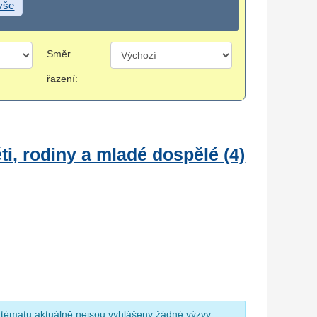
 vše
Směr
řazení:
i, rodiny a mladé dospělé (4)
 tématu aktuálně nejsou vyhlášeny žádné výzvy.