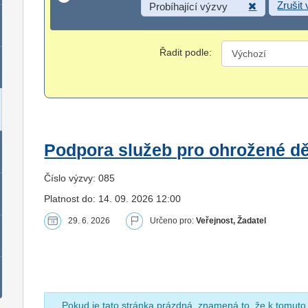
Zrušit
Probíhající výzvy
Řadit podle:
Podpora služeb pro ohrožené dět
Číslo výzvy: 085
Platnost do: 14. 09. 2026 12:00
29. 6. 2026
Určeno pro:
Veřejnost, Žadatel
Pokud je tato stránka prázdná, znamená to, že k tomuto