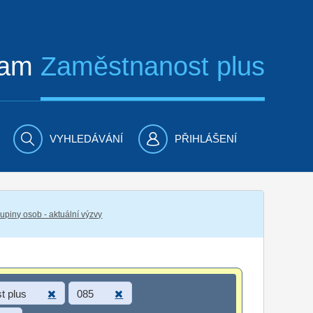
ram
Zaměstnanost plus
VYHLEDÁVÁNÍ
PŘIHLÁŠENÍ
piny osob - aktuální výzvy
t plus
085