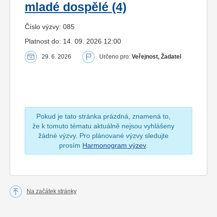
mladé dospělé (4)
Číslo výzvy: 085
Platnost do: 14. 09. 2026 12:00
29. 6. 2026
Určeno pro:
Veřejnost, Žadatel
Pokud je tato stránka prázdná, znamená to,
že k tomuto tématu aktuálně nejsou vyhlášeny
žádné výzvy. Pro plánované výzvy sledujte
prosím
Harmonogram výzev
.
Na začátek stránky