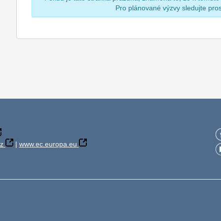
Pro plánované výzvy sledujte pr
z
|
www.ec.europa.eu