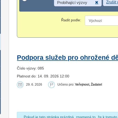
Zrušit
Probíhající výzvy
Řadit podle:
Podpora služeb pro ohrožené dět
Číslo výzvy: 085
Platnost do: 14. 09. 2026 12:00
29. 6. 2026
Určeno pro:
Veřejnost, Žadatel
Pokud je tato stránka prázdná, znamená to, že k tomuto