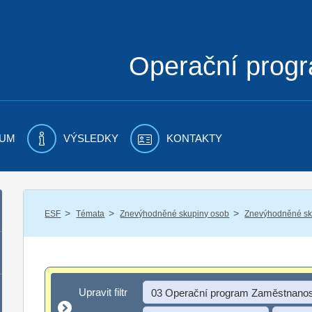
Operační prog
UM
VÝSLEDKY
KONTAKTY
/
/
/
ESF
Témata
Znevýhodněné skupiny osob
Znevýhodněné sku
Upravit filtr
Upravit filtr
03 Operační program Zaměstnanos