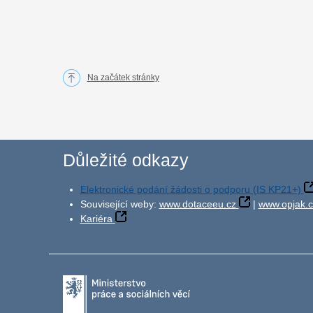
Na začátek stránky
Důležité odkazy
Elektronické podání žádosti o podporu (IS KP21+)
Související weby:
www.dotaceeu.cz
|
www.opjak.c
Kariéra