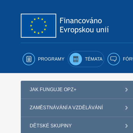
Přejít k obsahu
PROGRAMY
TÉMATA
FÓR
JAK FUNGUJE OPZ+
ZAMĚSTNÁVÁNÍ A VZDĚLÁVÁNÍ
DĚTSKÉ SKUPINY