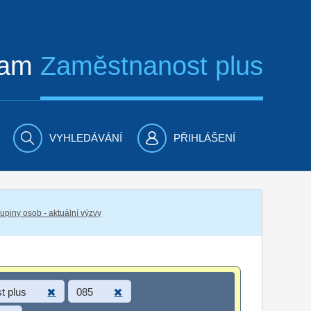
ram
Zaměstnanost plus
VYHLEDÁVÁNÍ
PŘIHLÁŠENÍ
piny osob - aktuální výzvy
t plus
085