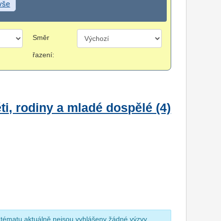
 vše
Směr
řazení:
i, rodiny a mladé dospělé (4)
 tématu aktuálně nejsou vyhlášeny žádné výzvy.