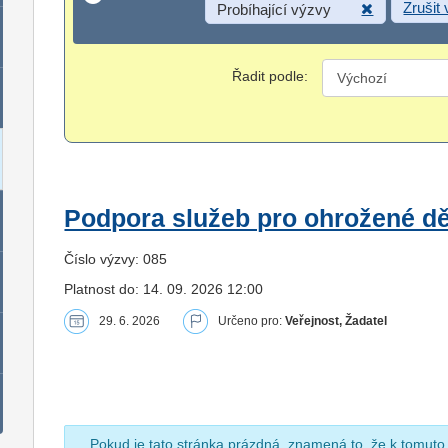
Zrušit
Probíhající výzvy
Řadit podle:
Podpora služeb pro ohrožené dět
Číslo výzvy: 085
Platnost do: 14. 09. 2026 12:00
29. 6. 2026
Určeno pro:
Veřejnost, Žadatel
Pokud je tato stránka prázdná, znamená to, že k tomuto