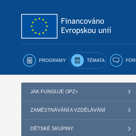
Přejít k obsahu
PROGRAMY
TÉMATA
FÓR
JAK FUNGUJE OPZ+
ZAMĚSTNÁVÁNÍ A VZDĚLÁVÁNÍ
DĚTSKÉ SKUPINY