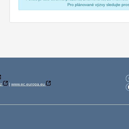
Pro plánované výzvy sledujte pr
z
|
www.ec.europa.eu