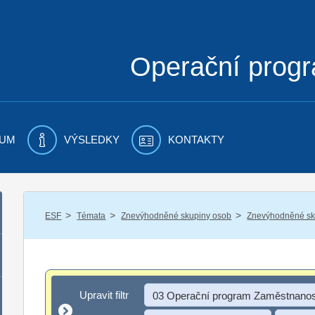
Operační prog
UM
VÝSLEDKY
KONTAKTY
/
/
/
ESF
Témata
Znevýhodněné skupiny osob
Znevýhodněné sku
Upravit filtr
Upravit filtr
03 Operační program Zaměstnanos