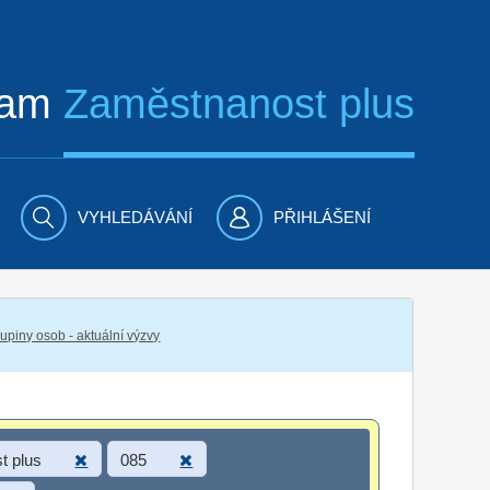
ram
Zaměstnanost plus
VYHLEDÁVÁNÍ
PŘIHLÁŠENÍ
piny osob - aktuální výzvy
t plus
085