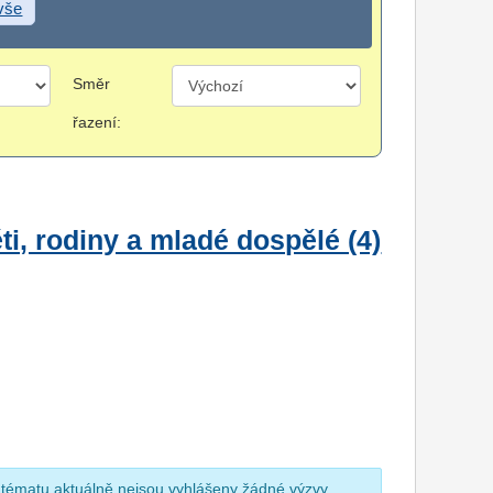
 vše
Směr
řazení:
i, rodiny a mladé dospělé (4)
 tématu aktuálně nejsou vyhlášeny žádné výzvy.