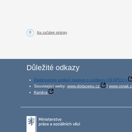
Na začátek stránky
Důležité odkazy
Elektronické podání žádosti o podporu (IS KP21+)
Související weby:
www.dotaceeu.cz
|
www.opjak.c
Kariéra