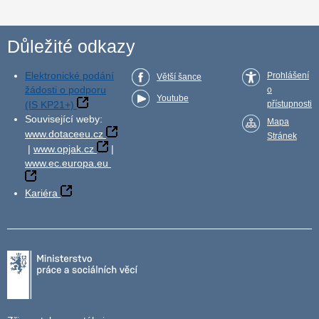
Důležité odkazy
Elektronické podání
Prohlášení
Větší šance
žádosti o podporu
o
Youtube
(IS KP21+)
přístupnosti
Související weby:
Mapa
www.dotaceeu.cz
Stránek
|
www.opjak.cz
|
www.ec.europa.eu
Kariéra