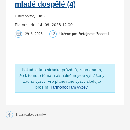
mladé dospělé (4)
Číslo výzvy: 085
Platnost do: 14. 09. 2026 12:00
29. 6. 2026
Určeno pro:
Veřejnost, Žadatel
Pokud je tato stránka prázdná, znamená to,
že k tomuto tématu aktuálně nejsou vyhlášeny
žádné výzvy. Pro plánované výzvy sledujte
prosím
Harmonogram výzev
.
Na začátek stránky