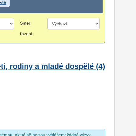
 vše
Směr
řazení:
i, rodiny a mladé dospělé (4)
 tématu aktuálně nejsou vyhlášeny žádné výzvy.