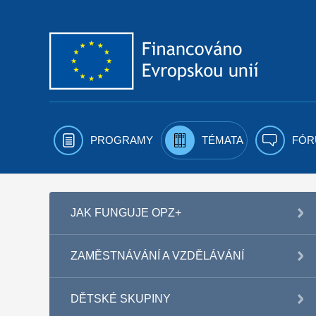
Přejít k obsahu
PROGRAMY
TÉMATA
FÓR
JAK FUNGUJE OPZ+
ZAMĚSTNÁVÁNÍ A VZDĚLÁVÁNÍ
DĚTSKÉ SKUPINY