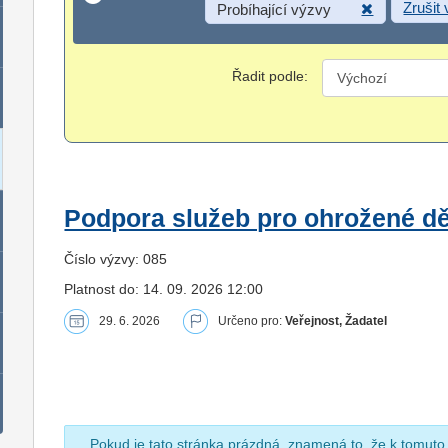
Zrušit
Probíhající výzvy
Řadit podle:
Podpora služeb pro ohrožené dět
Číslo výzvy: 085
Platnost do: 14. 09. 2026 12:00
29. 6. 2026
Určeno pro:
Veřejnost, Žadatel
Pokud je tato stránka prázdná, znamená to, že k tomuto