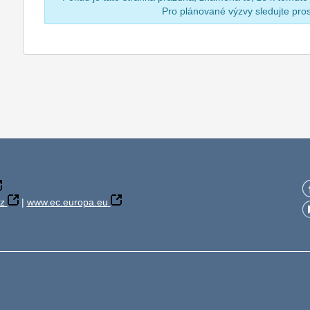
Pro plánované výzvy sledujte pr
z
|
www.ec.europa.eu