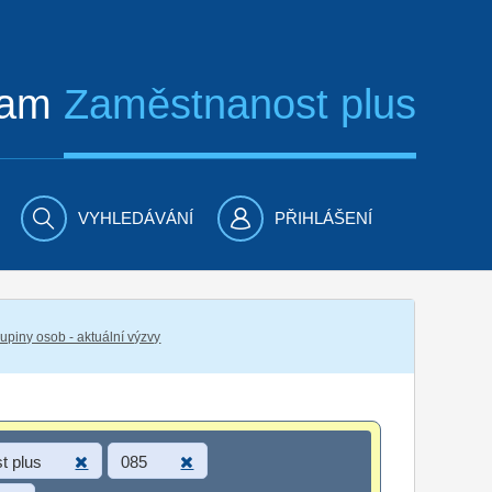
ram
Zaměstnanost plus
VYHLEDÁVÁNÍ
PŘIHLÁŠENÍ
piny osob - aktuální výzvy
t plus
085