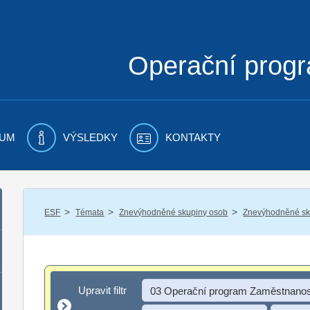
Operační prog
UM
VÝSLEDKY
KONTAKTY
/
/
/
ESF
Témata
Znevýhodněné skupiny osob
Znevýhodněné sku
Upravit filtr
Upravit filtr
03 Operační program Zaměstnanos