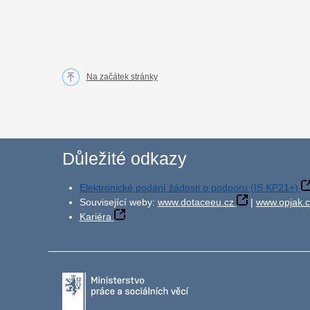
Na začátek stránky
Důležité odkazy
Elektronické podání žádosti o podporu (IS KP21+)
Související weby:
www.dotaceeu.cz
|
www.opjak.c
Kariéra