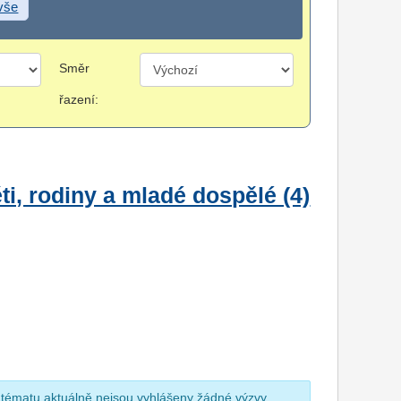
 vše
Směr
řazení:
i, rodiny a mladé dospělé (4)
 tématu aktuálně nejsou vyhlášeny žádné výzvy.