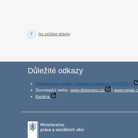
Na začátek stránky
Důležité odkazy
Elektronické podání žádosti o podporu (IS KP21+)
Související weby:
www.dotaceeu.cz
|
www.opjak.c
Kariéra