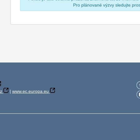
Pro plánované výzvy sledujte pr
z
|
www.ec.europa.eu