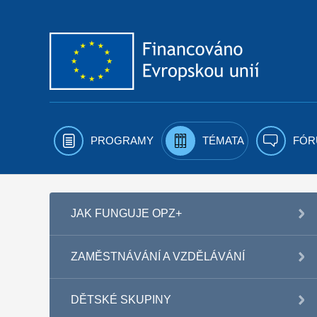
Přejít k obsahu
PROGRAMY
TÉMATA
FÓR
JAK FUNGUJE OPZ+
ZAMĚSTNÁVÁNÍ A VZDĚLÁVÁNÍ
DĚTSKÉ SKUPINY