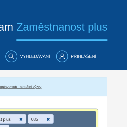
ram
Zaměstnanost plus
VYHLEDÁVÁNÍ
PŘIHLÁŠENÍ
piny osob - aktuální výzvy
t plus
085