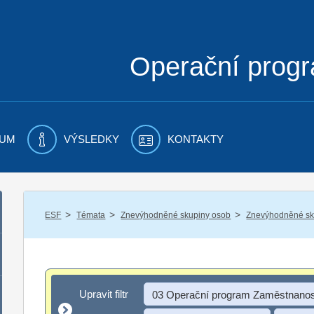
Operační prog
UM
VÝSLEDKY
KONTAKTY
/
/
/
ESF
Témata
Znevýhodněné skupiny osob
Znevýhodněné sku
Upravit filtr
Upravit filtr
03 Operační program Zaměstnanos