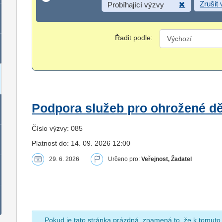
Zrušit
Probíhající výzvy
Řadit podle:
Podpora služeb pro ohrožené dět
Číslo výzvy: 085
Platnost do: 14. 09. 2026 12:00
29. 6. 2026
Určeno pro:
Veřejnost, Žadatel
Pokud je tato stránka prázdná, znamená to, že k tomuto