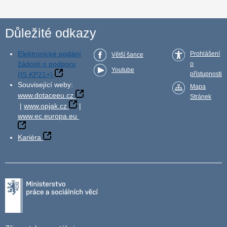
Důležité odkazy
Elektronické podání
Prohlášení
Větší šance
žádosti o podporu
o
Youtube
(IS KP21+)
přístupnosti
Související weby:
Mapa
www.dotaceeu.cz
Stránek
|
www.opjak.cz
|
www.ec.europa.eu
Kariéra