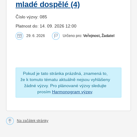
mladé dospělé (4)
Číslo výzvy: 085
Platnost do: 14. 09. 2026 12:00
29. 6. 2026
Určeno pro:
Veřejnost, Žadatel
Pokud je tato stránka prázdná, znamená to,
že k tomuto tématu aktuálně nejsou vyhlášeny
žádné výzvy. Pro plánované výzvy sledujte
prosím
Harmonogram výzev
.
Na začátek stránky