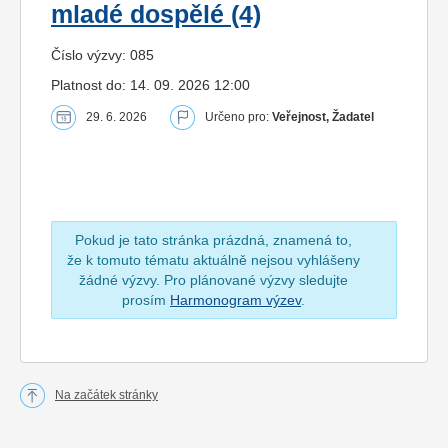
mladé dospělé (4)
Číslo výzvy: 085
Platnost do: 14. 09. 2026 12:00
29. 6. 2026
Určeno pro:
Veřejnost, Žadatel
Pokud je tato stránka prázdná, znamená to,
že k tomuto tématu aktuálně nejsou vyhlášeny
žádné výzvy. Pro plánované výzvy sledujte
prosím
Harmonogram výzev
.
Na začátek stránky