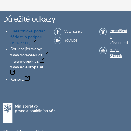
Důležité odkazy
Elektronické podání
Prohlášení
Větší šance
žádosti o podporu
o
Youtube
(IS KP21+)
přístupnosti
Související weby:
Mapa
www.dotaceeu.cz
Stránek
|
www.opjak.cz
|
www.ec.europa.eu
Kariéra