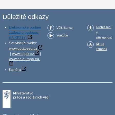
Důležité odkazy
Elektronické podání
Prohlášení
Větší šance
žádosti o podporu
o
Youtube
(IS KP21+)
přístupnosti
Související weby:
Mapa
www.dotaceeu.cz
Stránek
|
www.opjak.cz
|
www.ec.europa.eu
Kariéra