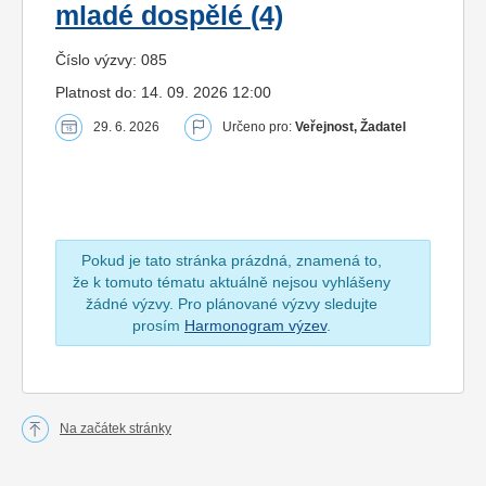
mladé dospělé (4)
Číslo výzvy: 085
Platnost do: 14. 09. 2026 12:00
29. 6. 2026
Určeno pro:
Veřejnost, Žadatel
Pokud je tato stránka prázdná, znamená to,
že k tomuto tématu aktuálně nejsou vyhlášeny
žádné výzvy. Pro plánované výzvy sledujte
prosím
Harmonogram výzev
.
Na začátek stránky