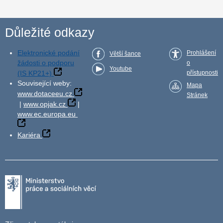
Důležité odkazy
Elektronické podání
Prohlášení
Větší šance
žádosti o podporu
o
Youtube
(IS KP21+)
přístupnosti
Související weby:
Mapa
www.dotaceeu.cz
Stránek
|
www.opjak.cz
|
www.ec.europa.eu
Kariéra