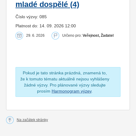
mladé dospělé (4)
Číslo výzvy: 085
Platnost do: 14. 09. 2026 12:00
29. 6. 2026
Určeno pro:
Veřejnost, Žadatel
Pokud je tato stránka prázdná, znamená to,
že k tomuto tématu aktuálně nejsou vyhlášeny
žádné výzvy. Pro plánované výzvy sledujte
prosím
Harmonogram výzev
.
Na začátek stránky